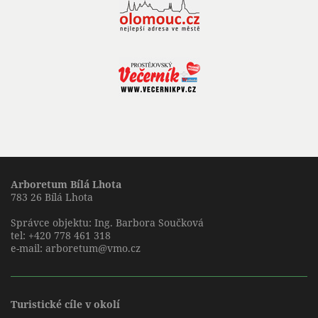
Arboretum Bílá Lhota
783 26 Bílá Lhota
Správce objektu: Ing. Barbora Součková
tel:
+420 778 461 318
e-mail:
arboretum@vmo.cz
Turistické cíle v okolí