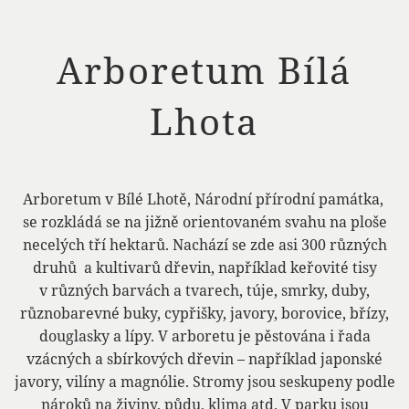
Arboretum Bílá
Lhota
Arboretum v Bílé Lhotě, Národní přírodní památka,
se rozkládá se na jižně orientovaném svahu na ploše
necelých tří hektarů. Nachází se zde asi 300 různých
druhů a kultivarů dřevin, například keřovité tisy
v různých barvách a tvarech, túje, smrky, duby,
různobarevné buky, cypřišky, javory, borovice, břízy,
douglasky a lípy. V arboretu je pěstována i řada
vzácných a sbírkových dřevin – například japonské
javory, vilíny a magnólie. Stromy jsou seskupeny podle
nároků na živiny, půdu, klima atd. V parku jsou