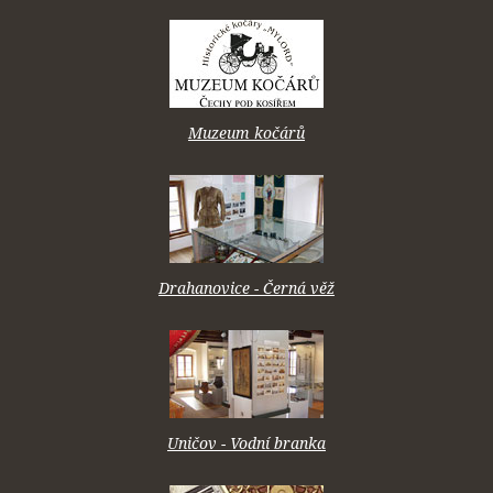
Muzeum kočárů
Drahanovice - Černá věž
Uničov - Vodní branka