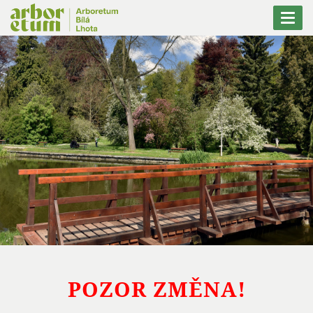
Togg
navi
POZOR ZMĚNA!