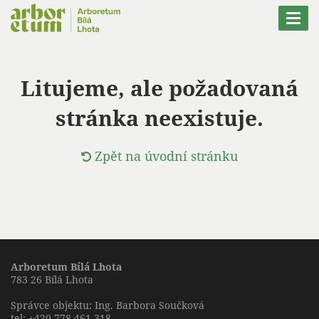
Nacházíte se:
Togg
navi
Litujeme, ale požadovaná
stránka neexistuje.
Zpět na úvodní stránku
Arboretum Bílá Lhota
783 26 Bílá Lhota
Správce objektu: Ing. Barbora Součková
tel:
+420 778 461 318