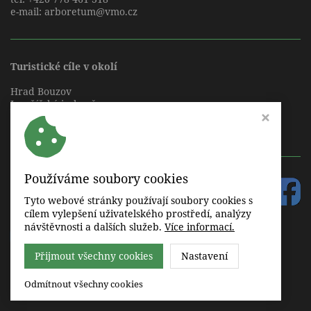
e-mail:
arboretum@vmo.cz
Turistické cíle v okolí
Hrad Bouzov
Javoříčské jeskyně
Mladečské jeskyně
Zámek Náměšť na Hané
Používáme soubory cookies
Tyto webové stránky používají soubory cookies s
cílem vylepšení uživatelského prostředí, analýzy
návštěvnosti a dalších služeb.
Více informací.
Přijmout všechny cookies
Nastavení
Nastavení cookies
Webdesign by Virtualis.cz
Odmítnout všechny cookies