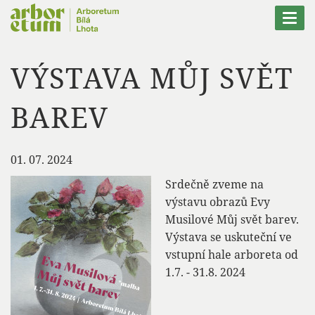
Nacházíte se:
Aktuality
Togg
navi
VÝSTAVA MŮJ SVĚT
BAREV
01. 07. 2024
Srdečně zveme na
výstavu obrazů Evy
Musilové Můj svět barev.
Výstava se uskuteční ve
vstupní hale arboreta od
1.7. - 31.8. 2024