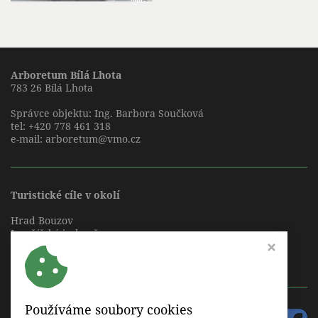
Arboretum Bílá Lhota
783 26 Bílá Lhota
Správce objektu: Ing. Barbora Součková
tel:
+420 778 461 318
e-mail:
arboretum@vmo.cz
Turistické cíle v okolí
Hrad Bouzov
Javoříčské jeskyně
Mladečské jeskyně
Zámek Náměšť na Hané
Používáme soubory cookies