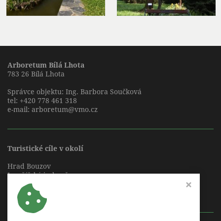
Arboretum Bílá Lhota
783 26 Bílá Lhota
Správce objektu: Ing. Barbora Součková
tel:
+420 778 461 318
e-mail:
arboretum@vmo.cz
Turistické cíle v okolí
Hrad Bouzov
Javoříčské jeskyně
Mladečské jeskyně
Zámek Náměšť na Hané