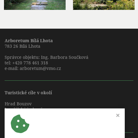
Arboretum Bílá Lhota
783 26 Bílá Lhota
Správce objektu: Ing. Barbora Součková
tel:
+420 778 461 318
e-mail:
arboretum@vmo.cz
Turistické cíle v okolí
Hrad Bouzov
Javoříčské jeskyně
Mladečské jeskyně
Zámek Náměšť na Hané